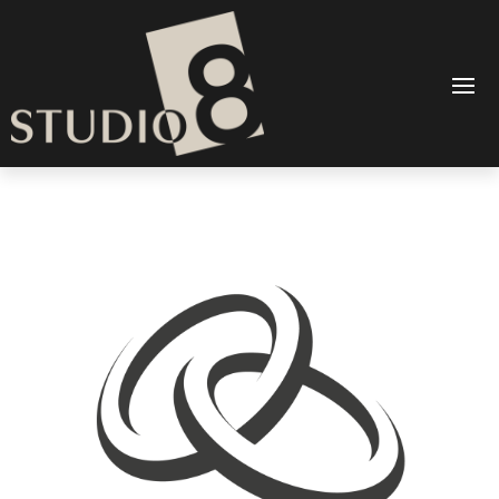
Cornelia S.
von
admin
|
Dez. 17, 2018