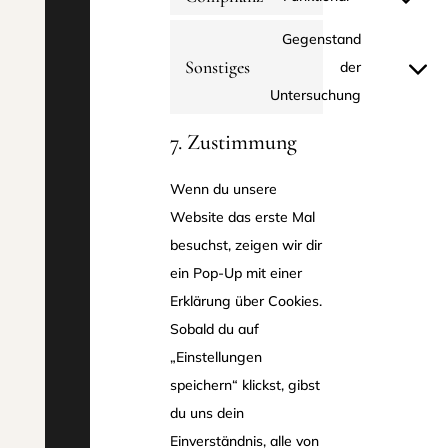
service
Consent
facebook
to
Gegenstand
Sonstiges
service
der
Consent
complianz
Untersuchung
to
service
7. Zustimmung
sonstiges
Wenn du unsere
Website das erste Mal
besuchst, zeigen wir dir
ein Pop-Up mit einer
Erklärung über Cookies.
Sobald du auf
„Einstellungen
speichern“ klickst, gibst
du uns dein
Einverständnis, alle von