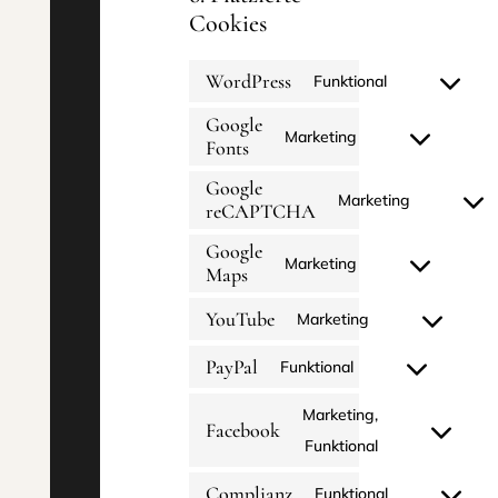
Cookies
WordPress
Funktional
Consent
Google
to
Marketing
Fonts
Consent
service
to
Google
wordpress
Marketing
reCAPTCHA
service
Consent
google-
to
Google
Marketing
Maps
fonts
service
Consent
google-
to
YouTube
Marketing
Consent
recaptcha
service
PayPal
to
Funktional
google-
Consent
service
maps
to
Marketing,
youtube
Facebook
service
Consent
Funktional
paypal
to
Complianz
Funktional